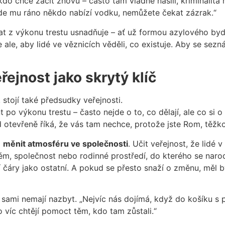
do chce začít znovu – často tam vládne násilí, kriminalita
 kde mu ráno někdo nabízí vodku, nemůžete čekat zázrak.“
vrat z výkonu trestu usnadňuje – ať už formou azylového by
 ale, aby lidé ve věznicích věděli, co existuje. Aby se sezn
ejnost jako skrytý klíč
 stojí také předsudky veřejnosti.
 výkonu trestu – často nejde o to, co dělají, ale co si o n
 otevřeně říká, že vás tam nechce, protože jste Rom, těžko
i
měnit atmosféru ve společnosti
. Učit veřejnost, že lidé 
m, společnost nebo rodinné prostředí, do kterého se narod
ní čáry jako ostatní. A pokud se přesto snaží o změnu, měl 
ž sami nemají nazbyt. „Nejvíc nás dojímá, když do košíku s 
to víc chtějí pomoct těm, kdo tam zůstali.“