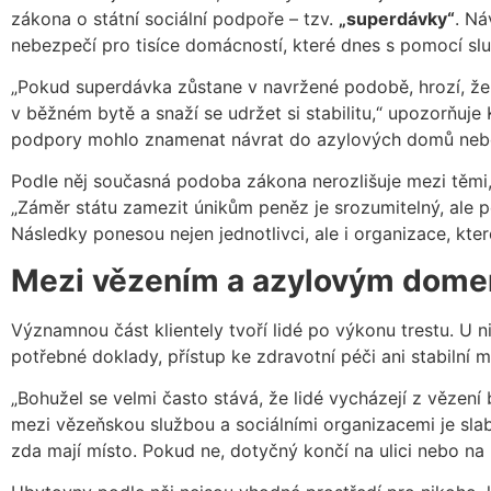
zákona o státní sociální podpoře – tzv.
„superdávky“
. Ná
nebezpečí pro tisíce domácností, které dnes s pomocí služ
„Pokud superdávka zůstane v navržené podobě, hrozí, že se
v běžném bytě a snaží se udržet si stabilitu,“ upozorňuje
podpory mohlo znamenat návrat do azylových domů neb
Podle něj současná podoba zákona nerozlišuje mezi těmi, 
„Záměr státu zamezit únikům peněz je srozumitelný, ale p
Následky ponesou nejen jednotlivci, ale i organizace, kter
Mezi vězením a azylovým domem
Významnou část klientely tvoří lidé po výkonu trestu. U 
potřebné doklady, přístup ke zdravotní péči ani stabilní m
„Bohužel se velmi často stává, že lidé vycházejí z vězení
mezi vězeňskou službou a sociálními organizacemi je slab
zda mají místo. Pokud ne, dotyčný končí na ulici nebo na 