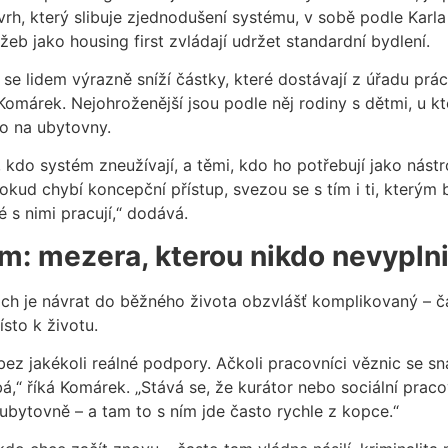
vrh, který slibuje zjednodušení systému, v sobě podle Karl
eb jako housing first zvládají udržet standardní bydlení.
 lidem výrazně sníží částky, které dostávají z úřadu práce. 
 Komárek. Nejohroženější jsou podle něj rodiny s dětmi, u kt
o na ubytovny.
kdo systém zneužívají, a těmi, kdo ho potřebují jako nástr
okud chybí koncepční přístup, svezou se s tím i ti, kterým
é s nimi pracují,“ dodává.
: mezera, kterou nikdo nevyplni
nich je návrat do běžného života obzvlášť komplikovaný – č
ísto k životu.
 bez jakékoli reálné podpory. Ačkoli pracovníci věznic se 
á,“ říká Komárek. „Stává se, že kurátor nebo sociální prac
ubytovně – a tam to s ním jde často rychle z kopce.“