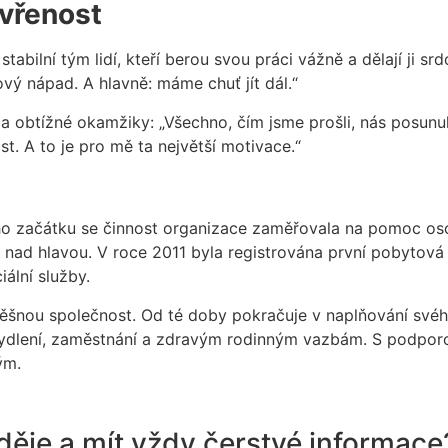
evřenost
tabilní tým lidí, kteří berou svou práci vážně a dělají ji s
ý nápad. A hlavně: máme chuť jít dál.“
 a obtížné okamžiky: „Všechno, čím jsme prošli, nás posunul
. A to je pro mě ta největší motivace.“
o začátku se činnost organizace zaměřovala na pomoc os
y nad hlavou. V roce 2011 byla registrována první pobytová
iální služby.
ěšnou společnost. Od té doby pokračuje v naplňování svéh
 bydlení, zaměstnání a zdravým rodinným vazbám. S podpor
ým.
děje a mít vždy čerstvé informace