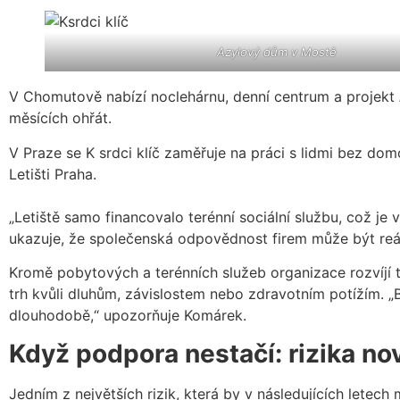
Azylový dům v Mostě
V Chomutově nabízí noclehárnu, denní centrum a projekt
měsících ohřát.
V Praze se K srdci klíč zaměřuje na práci s lidmi bez d
Letišti Praha.
„Letiště samo financovalo terénní sociální službu, což j
ukazuje, že společenská odpovědnost firem může být reáln
Kromě pobytových a terénních služeb organizace rozvíjí tak
trh kvůli dluhům, závislostem nebo zdravotním potížím. „B
dlouhodobě,“ upozorňuje Komárek.
Když podpora nestačí: rizika no
Jedním z největších rizik, která by v následujících letech