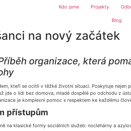
Kdo jsme
Projekty
Odbo
Blog
 šanci na nový začátek
Příběh organizace, která pom
nohy
m, kteří se ocitli v těžké životní situaci. Poskytuje nejen p
 už jde o lidi bez domova, mladé dospělé po odchodu z ús
organizace je komplexní pomoc s respektem ke každému člov
ím přístupům
vně na klasické formy sociálních služeb: noclehárny a azyl