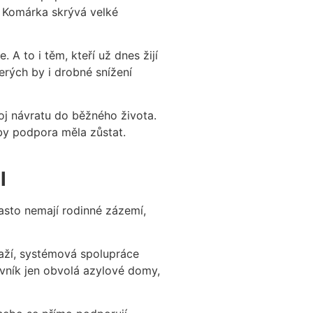
a Komárka skrývá velké
A to i těm, kteří už dnes žijí
erých by i drobné snížení
oj návratu do běžného života.
 by podpora měla zůstat.
l
asto nemají rodinné zázemí,
snaží, systémová spolupráce
ovník jen obvolá azylové domy,