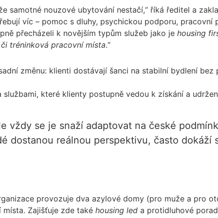
 že samotné nouzové ubytování nestačí,“ říká ředitel a zakl
třebují víc – pomoc s dluhy, psychickou podporu, pracovní pří
upně přecházeli k novějším typům služeb jako je
housing fir
 či tréninková pracovní místa
.“
sadní změnu: klienti dostávají šanci na stabilní bydlení be
 službami, které klienty postupně vedou k získání a udržení
ale vždy se je snaží adaptovat na české podmín
é dostanou reálnou perspektivu, často dokáží 
 organizace provozuje dva azylové domy (pro muže a pro ot
 místa. Zajišťuje zde také
housing led
a protidluhové porad