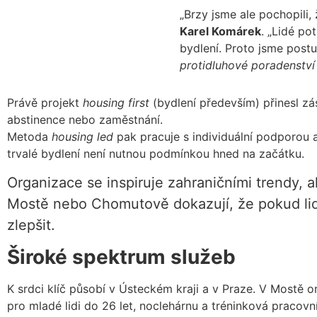
„Brzy jsme ale pochopili,
Karel Komárek
. „Lidé po
bydlení. Proto jsme post
protidluhové poradenství
Právě projekt
housing first
(bydlení především) přinesl zá
abstinence nebo zaměstnání.
Metoda
housing led
pak pracuje s individuální podporou a
trvalé bydlení není nutnou podmínkou hned na začátku.
Organizace se inspiruje zahraničními trendy, 
Mostě nebo Chomutově dokazují, že pokud lid
zlepšit.
Široké spektrum služeb
K srdci klíč působí v Ústeckém kraji a v Praze. V Mostě
pro mladé lidi do 26 let, noclehárnu a tréninková pracovní