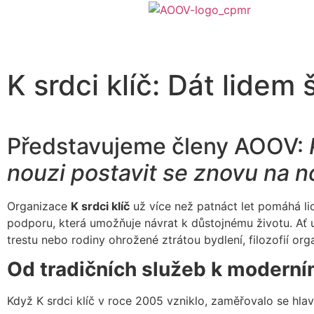
K srdci klíč: Dát lidem
Představujeme členy AOOV:
nouzi postavit se znovu na 
Organizace
K srdci klíč
už více než patnáct let pomáhá lide
podporu, která umožňuje návrat k důstojnému životu. Ať
trestu nebo rodiny ohrožené ztrátou bydlení, filozofií 
Od tradičních služeb k modern
Když K srdci klíč v roce 2005 vzniklo, zaměřovalo se hla