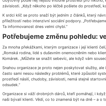
Ubytovny podle něj nejsou vhodné prostředí pro nikoho, k
závislosti. „Když někoho po léčbě pošlete do prostředí,
K srdci klíč se proto snaží být jedním z článků, který ná
příležitostí nebo intenzivní sociální podpory. „Potřebujeme
Ta informovanost dnes velmi chybí.“
Potřebujeme změnu pohledu: veř
Za mnoha překážkami, kterým organizace i její klienti čelí,
„Romská rodina, lidé s duševním onemocněním nebo klient po
Komárek. „Můžete se snažit sebevíc, ale když vám soused
Snahou organizace je proto nejen poskytovat služby, ale 
často sami nesou následky problémů, které způsobil systé
prostředí násilí, chudoby, závislosti, nemá stejné startov
odsudek.“
Organizace si váží drobných dárců, kteří pomáhají, i kdy
naši bývalí klienti. Vědí, co to znamená být na dně – a o 