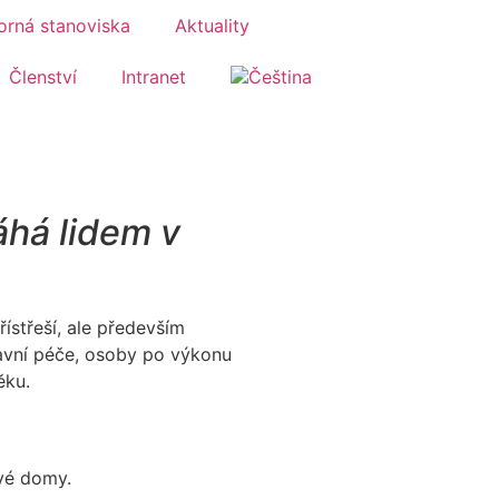
rná stanoviska
Aktuality
Členství
Intranet
áhá lidem v
řístřeší, ale především
tavní péče, osoby po výkonu
ěku.
ové domy.