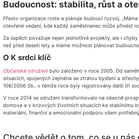
Budoucnost: stabilita, růst a ot
Přesto organizace roste a plánuje budoucí rozvoj. „Máme s
otevřené vedení, kde každý zaměstnanec může přinést nov
Za úspěch považuje nejen jednotlivé projekty, ale i chyby
než před deseti lety a máme možnost plánovat budoucnost
O K srdci klíč
Občanské sdružení
bylo založeno v roce 2005. Od saméh
situacích, spojených zejména se ztrátou bydlení a střech
108/2006 Sb., v témže roce byly registrovány další tři soc
V roce 2014 se sdružení transformovalo na obecně prosp
domova a v krizových životních situacích ke stabilnímu
materiální, finanční a emocionální podporu všem potřebn
Chcete vědět o tom, co se u nás 