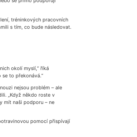
 nebo se přímo podporují
dlení, tréninkových pracovních
ámili s tím, co bude následovat.
ich okolí myslí,“ říká
 se to překonává.“
v nouzi nejsou problém – ale
ili. „Když někdo roste v
by mít naši podporu – ne
potravinovou pomocí přispívají