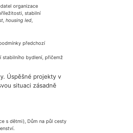
adatel organizace
ležitosti, stabilní
st
,
housing led
,
z podmínky předchozí
 stabilního bydlení, přičemž
ky. Úspěšné projekty v
svou situaci zásadně
ce s dětmi), Dům na půl cesty
enství.