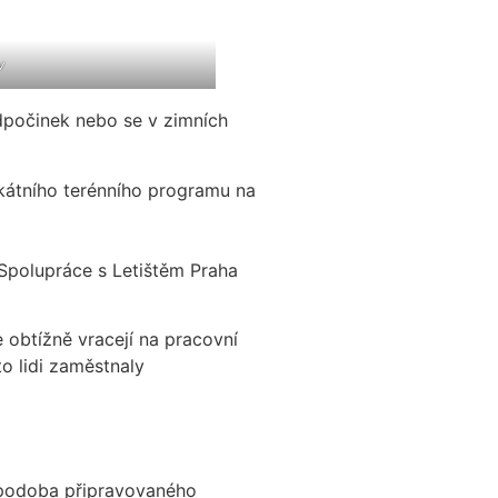
v
dpočinek nebo se v zimních
ikátního terénního programu na
„Spolupráce s Letištěm Praha
e obtížně vracejí na pracovní
to lidi zaměstnaly
je podoba připravovaného