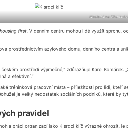
Noclehárna Chomuto
housing first
. V denním centru mohou lidé využít sprchu, o
omova prostřednictvím azylového domu, denního centra a un
e v českém prostředí výjimečné,“ zdůrazňuje Karel Komárek. 
á a efektivní.“
é tréninková pracovní místa – příležitosti pro lidi, kteří s
ohužel je velký nedostatek sociálních podniků, které by ty
vých pravidel
 mohla práci organizací jako K srdci klíč výrazně ohrozit, 