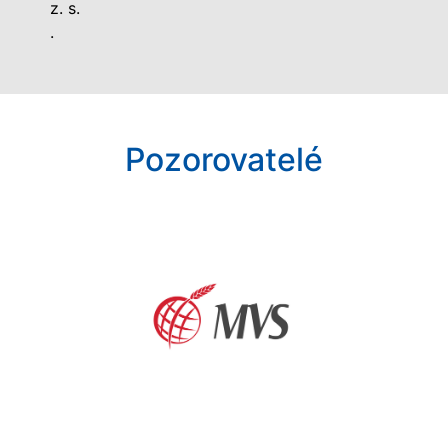
z. s.
.
Pozorovatelé