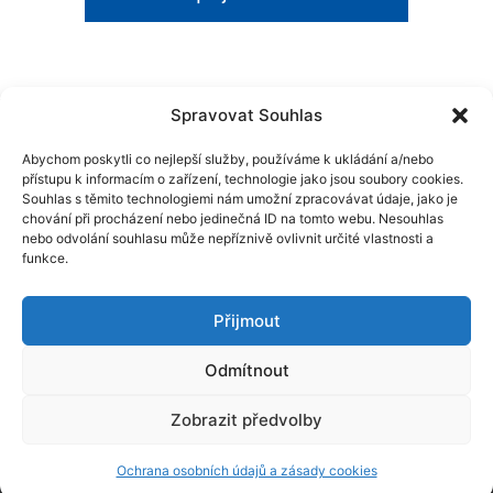
Spravovat Souhlas
Chcete vědět o tom, co se u nás děje a mít
Abychom poskytli co nejlepší služby, používáme k ukládání a/nebo
vždy čerstvé informace?
přístupu k informacím o zařízení, technologie jako jsou soubory cookies.
Souhlas s těmito technologiemi nám umožní zpracovávat údaje, jako je
chování při procházení nebo jedinečná ID na tomto webu. Nesouhlas
nebo odvolání souhlasu může nepříznivě ovlivnit určité vlastnosti a
funkce.
Chci novinky emailem
Přijmout
Odmítnout
Zobrazit předvolby
© 2026 Asociace organizací v oblasti vězeňství
Proudly created by Styro.
Ochrana osobních údajů a zásady cookies