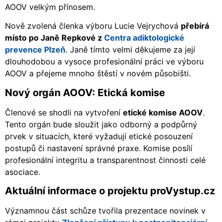
AOOV velkým přínosem.
Nově zvolená členka výboru Lucie Vejrychová
přebírá
místo po Janě Repkové z
Centra adiktologické
prevence Plzeň
. Janě tímto velmi děkujeme za její
dlouhodobou a vysoce profesionální práci ve výboru
AOOV a přejeme mnoho štěstí v novém působišti.
Nový orgán AOOV: Etická komise
Členové se shodli na vytvoření
etické komise AOOV
.
Tento orgán bude sloužit jako odborný a podpůrný
prvek v situacích, které vyžadují etické posouzení
postupů či nastavení správné praxe. Komise posílí
profesionální integritu a transparentnost činnosti celé
asociace.
Aktuální informace o projektu proVystup.cz
Významnou část schůze tvořila prezentace novinek v