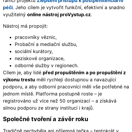
rámci projektu
Zlepšení přístupu k postpenitenciární
péči
. Jeho cílem je vytvořit funkční, efektivní a snadno
využitelný
online nástroj proVystup.cz
.
Nástroj má propojit:
pracovníky věznic,
Probační a mediační službu,
sociální kurátory,
neziskové organizace,
odborné služby v regionech.
Cílem je, aby lidé
před propuštěním a po propuštění z
výkonu trestu
měli rychleji dostupnou a navazující
podporu, a aby odborní pracovníci měli vše potřebné na
jednom místě. Platforma postupně roste – je
registrováno už více než 50 organizací – a získává
silnou podporu ze strany institucí i krajů.
Společné tvoření a závěr roku
Tradičně nechyběla ani příjemná tečka – tentokrát v