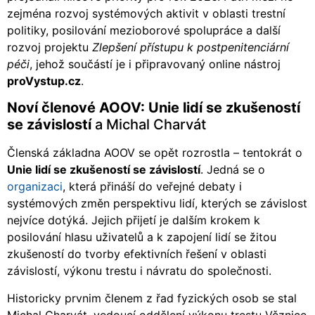
zejména rozvoj systémových aktivit v oblasti trestní
politiky, posilování mezioborové spolupráce a další
rozvoj projektu
Zlepšení přístupu k postpenitenciární
péči
, jehož součástí je i připravovaný online nástroj
proVystup.cz
.
Noví členové AOOV: Unie lidí se zkušeností
se závislostí
a Michal Charvát
Členská základna AOOV se opět rozrostla – tentokrát o
Unie lidí se zkušeností se závislostí
. Jedná se o
organizaci
, která přináší do veřejné debaty i
systémových změn perspektivu lidí, kterých se závislost
nejvíce dotýká. Jejich přijetí je dalším krokem k
posilování hlasu uživatelů a k zapojení lidí se žitou
zkušeností do tvorby efektivních řešení v oblasti
závislostí, výkonu trestu i návratu do společnosti.
Historicky prvnim členem z řad fyzických osob se stal
Michal Charvát, vedoucí oddělení výkonu trestu Věznice