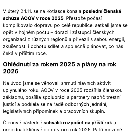
V úterý 24.11. se na Kotlasce konala
poslední členská
schůze AOOV v roce 2025
. Přestože počasí
komplikovalo dopravu po celé republice, setkali jsme se
opět v hojném počtu – dorazili zástupci členských
organizací z různých regionů a přivezli s sebou energii,
zkušenosti i ochotu sdílet a společně plánovat, co nás
čeká v příštím roce.
Ohlédnutí za rokem 2025 a plány na rok
2026
Na úvod jsme se věnovali shrnutí hlavních aktivit
uplynulého roku. AOOV v roce 2025 rozšířila členskou
základnu, posílila spolupráci s partnery napříč trestní
justicí a podílela se na řadě odborných jednání,
legislativních připomínek a pracovních skupin.
Členové následně
schválili rozpočet na příští rok
a
projednali klíčové priority pro rok 2026. Patří mezi ně